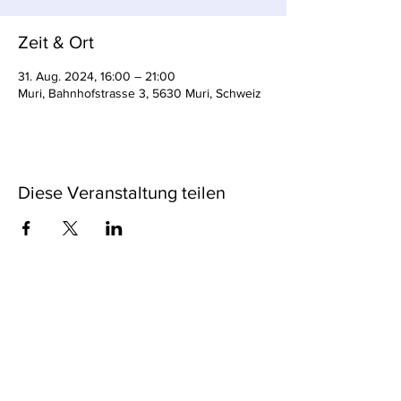
Zeit & Ort
31. Aug. 2024, 16:00 – 21:00
Muri, Bahnhofstrasse 3, 5630 Muri, Schweiz
Diese Veranstaltung teilen
The Neighbours Food
Alexander Henoch
Schumacherweg 41 | 8046 Zürich
the_neighbours@gmx.ch
076 505 62 85
Abonniere unseren
Newsletter