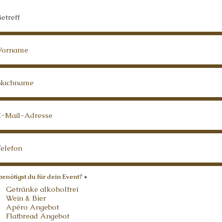
P
enötigst du für dein Event?
*
f
Getränke alkoholfrei
l
i
Wein & Bier
c
Apéro Angebot
h
t
Flatbread Angebot
f